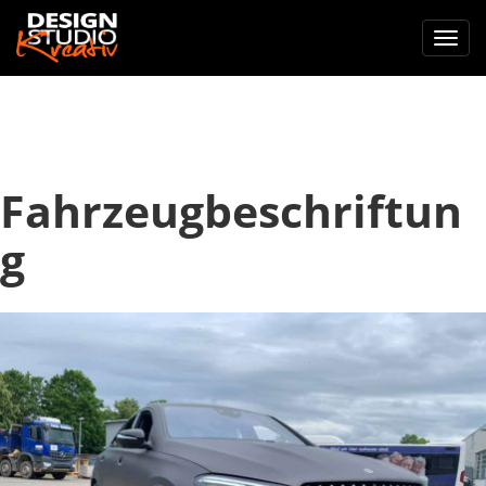
nav 
Fahrzeugbeschriftun
g